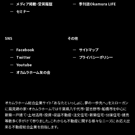
メディア掲載・受賞履歴
季刊誌Okamura LIFE
セミナー
SNS
その他
Facebook
サイトマップ
Twitter
プライバシーポリシー
Youtube
オカムラホーム友の会
オカムラホーム総合企業サイト「あなたといっしょに、夢の一歩先へ」をスローガン
に風見鶏の家・オカムラホームでは千葉県八千代市・習志野市・船橋市を中心に
新築一戸建て・土地活用・投資・収益不動産・注文住宅・新築住宅・分譲住宅・建売
等数多く手がけて参りました。これからも不動産に関する様々なニーズにお応え出
来る不動産総合企業を目指します。