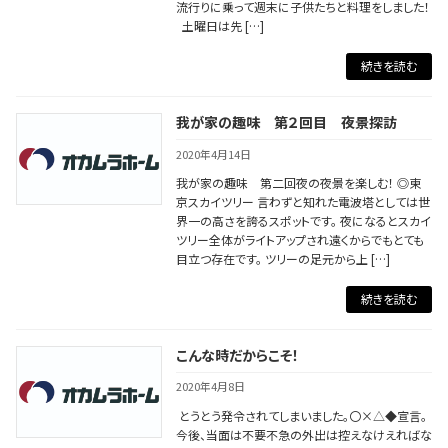
流行りに乗って週末に子供たちと料理をしました！
土曜日は先 […]
続きを読む
我が家の趣味 第２回目 夜景探訪
2020年4月14日
我が家の趣味 第二回夜の夜景を楽しむ！ ◎東
京スカイツリー 言わずと知れた電波塔としては世
界一の高さを誇るスポットです。 夜になるとスカイ
ツリー全体がライトアップされ遠くからでもとても
目立つ存在です。 ツリーの足元から上 […]
続きを読む
こんな時だからこそ！
2020年4月8日
とうとう発令されてしまいました。〇×△◆宣言。
今後、当面は不要不急の外出は控えなけえればな