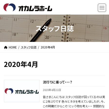
コ
ナ
ン
ビ
テ
ゲ
ン
ー
ツ
シ
スタッフ日誌
へ
ョ
ス
ン
キ
に
HOME
スタッフ日誌
2020年4月
ッ
移
プ
動
2020年4月
流行りに乗って・・・？
2020年4月21日
皆さまこんにちは スタッフ日誌が回ってくるのは実
に2年ぶりです 色々とネタを考えていましたが、今、
この時期だからこそ！という物を考え・・・ 世間的な