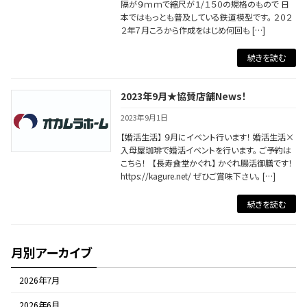
隔が９ｍｍで縮尺が１/１５０の規格のもので 日
本ではもっとも普及している鉄道模型です。 ２０２
２年７月ころから作成をはじめ何回も […]
続きを読む
2023年9月★協賛店舗News！
2023年9月1日
【婚活生活】 ９月にイベント行います！ 婚活生活×
入母屋珈琲で婚活イベントを行います。 ご予約は
こちら！ 【長寿食堂かぐれ】 かぐれ腸活御膳です！
https://kagure.net/ ぜひご賞味下さい。 […]
続きを読む
月別アーカイブ
2026年7月
2026年6月