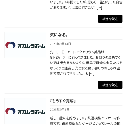
いました。 4年間でしたが、恐らく一生分行った自信
があります。 今は海に行きたい！ […]
続きを読む
気になる。
2023年9月14日
先日、 《 アートアクアリウム美術館
GINZA 》 に行ってきました。 お祭りの金魚すく
いでは出会えないような 優美で可憐な金魚たちを
ゆっくりと鑑賞し 光と水と良い香りのおしゃれ空
間で癒されてきました。 & […]
続きを読む
『もうすぐ完成』
2023年9月7日
新しい趣味を始めました。 鉄道模型とジオラマ作
成です。 鉄道模型なＮゲージといってレールの間