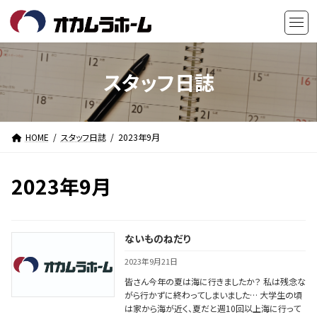
コ
ナ
ン
ビ
テ
ゲ
ン
ー
ツ
シ
スタッフ日誌
へ
ョ
ス
ン
キ
に
HOME
スタッフ日誌
2023年9月
ッ
移
プ
動
2023年9月
ないものねだり
2023年9月21日
皆さん今年の夏は海に行きましたか？ 私は残念な
がら行かずに終わってしまいました… 大学生の頃
は家から海が近く、夏だと週10回以上海に行って