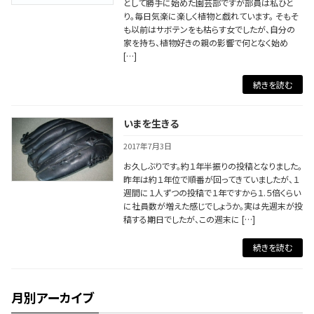
として勝手に始めた園芸部ですが部員は私ひと
り。毎日気楽に楽しく植物と戯れています。 そもそ
も以前はサボテンをも枯らす女でしたが、自分の
家を持ち、植物好きの親の影響で何となく始め
[…]
続きを読む
いまを生きる
2017年7月3日
お久しぶりです。約１年半振りの投稿となりました。
昨年は約１年位で順番が回ってきていましたが、１
週間に１人ずつの投稿で１年ですから１.５倍くらい
に社員数が増えた感じでしょうか。実は先週末が投
稿する期日でしたが、この週末に […]
続きを読む
月別アーカイブ