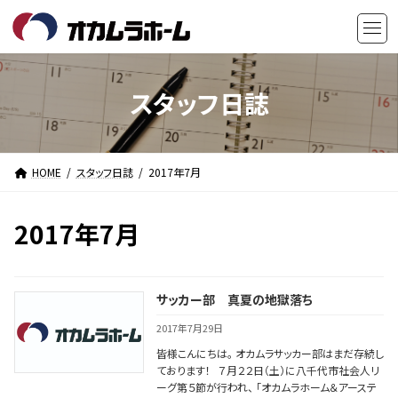
コ
ナ
ン
ビ
テ
ゲ
ン
ー
ツ
シ
スタッフ日誌
へ
ョ
ス
ン
キ
に
HOME
スタッフ日誌
2017年7月
ッ
移
プ
動
2017年7月
サッカー部 真夏の地獄落ち
2017年7月29日
皆様こんにちは。 オカムラサッカー部はまだ存続し
ております！ ７月２２日（土）に八千代市社会人リ
ーグ第５節が行われ、 「オカムラホーム＆アーステ