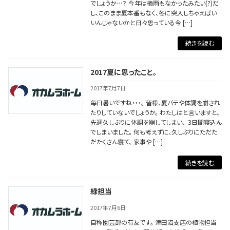
でしょうか…？ 今年は梅雨もなかったみたい(?)だ
し、このまま夏本番もなく、冬に突入しちゃえばい
いんじゃないかと日々思っている今 […]
続きを読む
2017夏に思ったこと。
2017年7月7日
毎日暑いですね・・・。 皆様、夏バテや体調を崩され
たりしていないでしょうか。 わたしはと言いますと、
先週久しぶりに体調を崩してしまい、 ３日間寝込ん
でしまいました。 何も考えずに、久しぶりにただた
だたくさん寝て、 家事や […]
続きを読む
緑担当
2017年7月6日
自称園芸部の有友です。 津田沼支店の植物担当