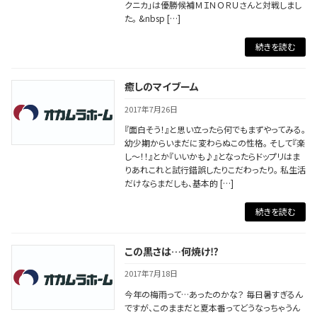
クニカ」は優勝候補ＭＩＮＯＲＵさんと対戦しまし
た。 &nbsp […]
続きを読む
癒しのマイブーム
2017年7月26日
『面白そう！』と思い立ったら何でもまずやってみる。
幼少期からいまだに変わらぬこの性格。 そして『楽
し～！！』とか『いいかも♪』となったらドップリはま
りあれこれと試行錯誤したりこだわったり。 私生活
だけならまだしも、基本的 […]
続きを読む
この黒さは…何焼け⁉
2017年7月18日
今年の梅雨って…あったのかな？ 毎日暑すぎるん
ですが、このままだと夏本番ってどうなっちゃうん