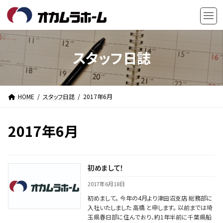
コ
ナ
ン
ビ
テ
ゲ
ン
ー
ツ
シ
スタッフ日誌
へ
ョ
ス
ン
キ
に
HOME
スタッフ日誌
2017年6月
ッ
移
プ
動
2017年6月
初めまして！
2017年6月18日
初めまして。 今年の4月より津田沼支店 総務部に
入社いたしました 高橋 と申します。 以前までは埼
玉県春日部に住んでおり、約1年半前に千葉県船