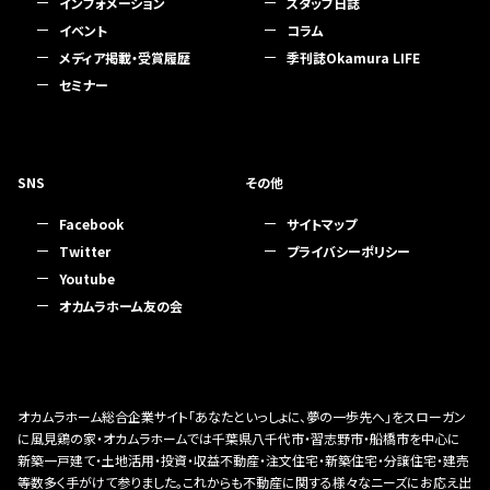
インフォメーション
スタッフ日誌
イベント
コラム
メディア掲載・受賞履歴
季刊誌Okamura LIFE
セミナー
SNS
その他
Facebook
サイトマップ
Twitter
プライバシーポリシー
Youtube
オカムラホーム友の会
オカムラホーム総合企業サイト「あなたといっしょに、夢の一歩先へ」をスローガン
に風見鶏の家・オカムラホームでは千葉県八千代市・習志野市・船橋市を中心に
新築一戸建て・土地活用・投資・収益不動産・注文住宅・新築住宅・分譲住宅・建売
等数多く手がけて参りました。これからも不動産に関する様々なニーズにお応え出