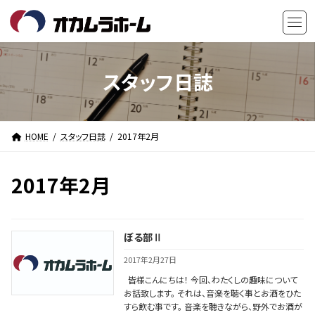
コ
ナ
ン
ビ
テ
ゲ
ン
ー
ツ
シ
スタッフ日誌
へ
ョ
ス
ン
キ
に
HOME
スタッフ日誌
2017年2月
ッ
移
プ
動
2017年2月
ぼる部Ⅱ
2017年2月27日
皆様こんにちは！ 今回、わたくしの趣味について
お話致します。 それは、音楽を聴く事とお酒をひた
すら飲む事です。 音楽を聴きながら、野外でお酒が