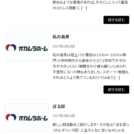
飲めるような環境があれば、わたくしにとって最高
のストレス発散 に […]
続きを読む
私の長男
2017年2月18日
私の長男は陸上バカ 種目は１００ｍ・２００ｍ専
門 小学校時代から身体が小さく２学年下の子の
方が大きいくらい 眼鏡をかけ食も細くいじめられ
不登校になった時もありました。 スポーツ・勉強も
それほど人より秀でているわけではあり […]
続きを読む
ぼる部
2017年2月16日
新しい部活動をご紹介します！ その名も『 ぼる部 』
（ボルダリング部） 人生そんなに甘いものじゃな