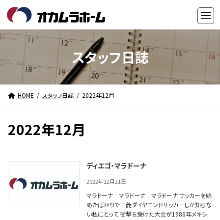
コ
ナ
ン
ビ
テ
ゲ
ン
ー
ツ
シ
スタッフ日誌
へ
ョ
ス
ン
キ
に
HOME
スタッフ日誌
2022年12月
ッ
移
プ
動
2022年12月
ディエゴ・マラドーナ
2022年12月21日
マラドーナ マラドーナ マラドーナ サッカーを始
めたばかりで三菱ダイヤモンドサッカーしか知らな
い私にとって 衝撃を受けた大会が1986年メキシ