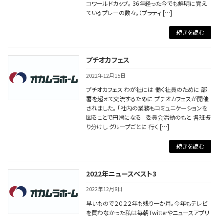
コワールドカップ。 36年経った今でも鮮明に覚え
ているプレーの数々。（プラティ […]
続きを読む
プチオカフェス
2022年12月15日
プチオカフェス わが社には 働く社員のために 部
署を超えて交流するために プチオカフェスが開催
されました。 「社内の業務もコミュニケーションを
図ることで円滑になる」 委員会活動のもと 各班振
り分けし グループごとに 行く […]
続きを読む
2022年ニュースベスト3
2022年12月8日
早いもので２０２２年も残り一か月。今年もテレビ
を買わなかった私は毎朝Twitterやニュースアプリ