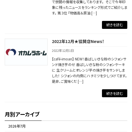
で世間の情報を収集しております。 そこで今年印
象に残ったニュースをランキング形式でご紹介しま
す。 第３位 『物価高＆原油 […]
続きを読む
2022年12月★協賛店News！
2022年12月1日
【café-imoan】 NEW！香ばしいきな粉のシフォンサ
ンド焼き芋のせ 香ばしいきな粉のシフォンケーキ
に 生クリームとオレンジ芋の焼き芋をサンドしま
した！ シフォンの内側にハチミツを少しつけてます。
是非、ご賞味くだ […]
続きを読む
月別アーカイブ
2026年7月