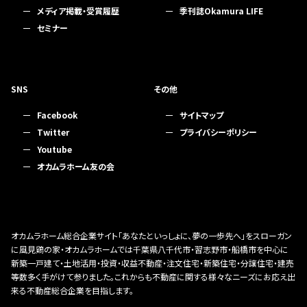
メディア掲載・受賞履歴
季刊誌Okamura LIFE
セミナー
SNS
その他
Facebook
サイトマップ
Twitter
プライバシーポリシー
Youtube
オカムラホーム友の会
オカムラホーム総合企業サイト「あなたといっしょに、夢の一歩先へ」をスローガン
に風見鶏の家・オカムラホームでは千葉県八千代市・習志野市・船橋市を中心に
新築一戸建て・土地活用・投資・収益不動産・注文住宅・新築住宅・分譲住宅・建売
等数多く手がけて参りました。これからも不動産に関する様々なニーズにお応え出
来る不動産総合企業を目指します。