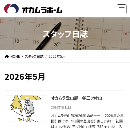
コ
ナ
ン
ビ
テ
ゲ
ン
ー
ツ
シ
スタッフ日誌
へ
ョ
ス
ン
キ
に
HOME
スタッフ日誌
2026年5月
ッ
移
プ
動
2026年5月
オカムラ登山部 ＠三ツ峠山
2026年5月1日
オカムラ登山部2026年 始動ーー！ 2026年の年
間計画では、 年3回の登山を計画します！！ 初回
は、山梨県の「三ツ峠山」 標高1732ｍ 山梨百名