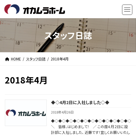
コ
ナ
ン
ビ
テ
ゲ
ン
ー
ツ
シ
スタッフ日誌
へ
ョ
ス
ン
キ
に
HOME
スタッフ日誌
2018年4月
ッ
移
プ
動
2018年4月
◆◇4月2日に入社しました◇◆
2018年4月26日
◆◇◆◇◆◇◆◇◆◇◆◇◆◇◆◇◆◇◆◇◆◇
＼ 皆様、はじめまして！ ／ この度４月２日に設
計部に入社しました、 近藤です！宜しくお願いいたし