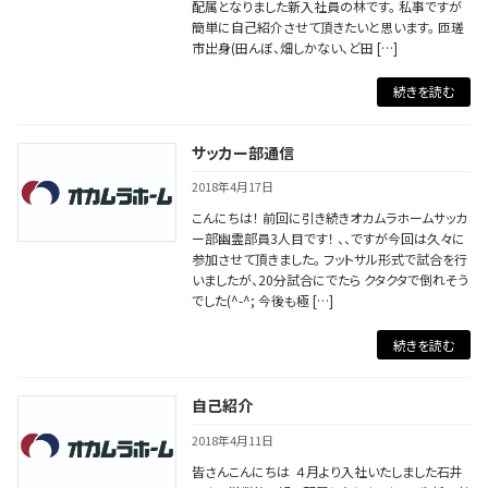
配属となりました新入社員の林です。 私事ですが
簡単に自己紹介させて頂きたいと思います。 匝瑳
市出身(田んぼ、畑しかない、ど田 […]
続きを読む
サッカー部通信
2018年4月17日
こんにちは！ 前回に引き続きオカムラホームサッカ
ー部幽霊部員3人目です！ 、、ですが今回は久々に
参加させて頂きました。 フットサル形式で試合を行
いましたが、20分試合にでたら クタクタで倒れそう
でした(^-^; 今後も極 […]
続きを読む
自己紹介
2018年4月11日
皆さんこんにちは ４月より入社いたしました石井