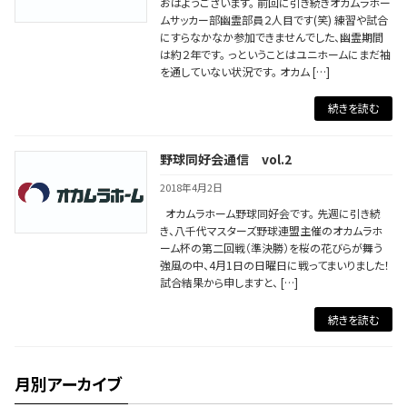
おはようございます。 前回に引き続きオカムラホー
ムサッカー部幽霊部員２人目です(笑) 練習や試合
にすらなかなか参加できませんでした、幽霊期間
は約２年です。 っということはユニホームにまだ袖
を通していない状況です。 オカム […]
続きを読む
野球同好会通信 vol.2
2018年4月2日
オカムラホーム野球同好会です。 先週に引き続
き、八千代マスターズ野球連盟主催のオカムラホ
ーム杯の第二回戦（準決勝）を桜の花びらが舞う
強風の中、4月1日の日曜日に戦ってまいりました！
試合結果から申しますと、 […]
続きを読む
月別アーカイブ