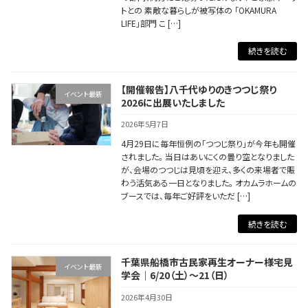
トとの 素敵な暮らしが被写体の 「OKAMURA
LIFE」部門 こ […]
続きを読む
【開催報告】八千代ゆりのきつつじ祭り
イベント最新
2026に出展いたしました
2026年5月7日
4月29日に毎年恒例の「つつじ祭り」が今年も開催
されました。 当日はあいにくの曇り空となりました
が、会場のつつじは見頃を迎え、多くの来場者で賑
わう活気ある一日となりました。 オカムラホームの
ブースでは、毎年ご好評をいただ […]
続きを読む
千葉県船橋市古民家再生オーナー様宅見
イベント最新
学会｜6/20（土）～21（日）
2026年4月30日