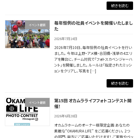
続きを読む
毎年恒例の社員イベントを開催いたしまし
イベント最新
た
2026年7月14日
2026年7月10日、毎年恒例の社員イベントを行い
ました。 今年は上野・アメ横・合羽橋・浅草の4エリ
アを舞台に、チーム対抗で「フォトスカベンジャーハ
ント」を開催しました。 ルールは「指定されたミッシ
ョンをクリアし、写真を […]
続きを読む
第15回 オカムラライフフォトコンテスト開
イベント最新
催！
2026年6月28日
オカムラホームのオーナー様限定企画 あなたの
素敵な“OKAMURA LIFE” をご応募ください。 2つ
の部門、両方にご応募いただけます！ ご家族やペッ