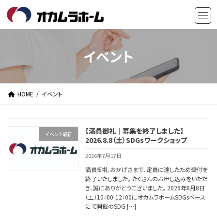
コ
ナ
ン
ビ
テ
ゲ
ン
ー
ツ
シ
イベント
へ
ョ
ス
ン
キ
に
HOME
イベント
ッ
移
プ
動
【満員御礼｜募集を終了しました】
イベント最新
2026.8.8（土）SDGsワークショップ
2026年7月17日
満員御礼 おかげさまで、定員に達したため受付を
終了いたしました。 たくさんのお申し込みをいただ
き、誠にありがとうございました。 2026年8月8日
（土）10：00-12：00にオカムラホームSDGsベース
にて開催のSDG […]