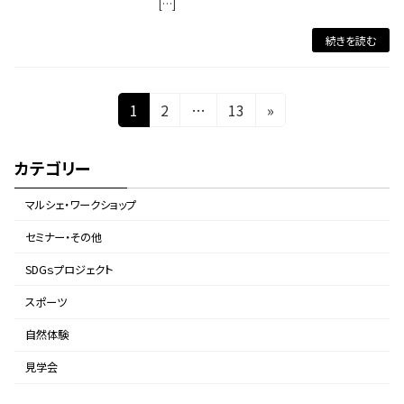
[…]
続きを読む
投
固
固
固
1
2
…
13
»
定
定
定
稿
ペ
ペ
ペ
の
カテゴリー
ー
ー
ー
ペ
ジ
ジ
ジ
マルシェ・ワークショップ
ー
セミナー・その他
ジ
SDGｓプロジェクト
送
スポーツ
り
自然体験
見学会