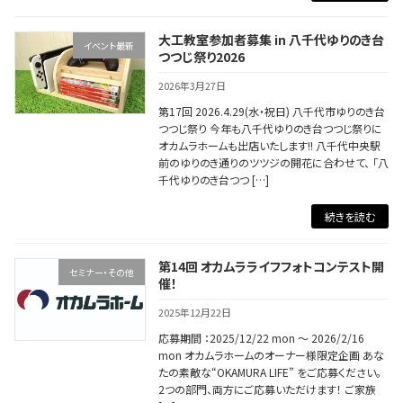
大工教室参加者募集 in 八千代ゆりのき台
イベント最新
つつじ祭り2026
2026年3月27日
第17回 2026.4.29(水・祝日) 八千代市ゆりのき台
つつじ祭り 今年も八千代ゆりのき台つつじ祭りに
オカムラホームも出店いたします!! 八千代中央駅
前のゆりのき通りのツツジの開花に合わせて、 「八
千代ゆりのき台つつ […]
続きを読む
第14回 オカムラライフフォトコンテスト開
セミナー・その他
催！
2025年12月22日
応募期間 ：2025/12/22 mon 〜 2026/2/16
mon オカムラホームのオーナー様限定企画 あな
たの素敵な“OKAMURA LIFE” をご応募ください。
2つの部門、両方にご応募いただけます！ ご家族