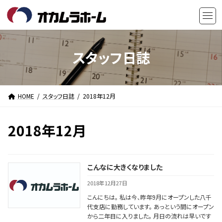
コ
ナ
ン
ビ
テ
ゲ
ン
ー
ツ
シ
スタッフ日誌
へ
ョ
ス
ン
キ
に
HOME
スタッフ日誌
2018年12月
ッ
移
プ
動
2018年12月
こんなに大きくなりました
2018年12月27日
こんにちは。 私は今、昨年9月にオープンした八千
代支店に勤務しています。 あっという間にオープン
から二年目に入りました。 月日の流れは早いです