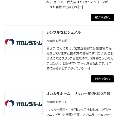
ね。 さて、八千代支店はたくさんのグリーンが
日々お客様や社員をお […]
続きを読む
シンプルなビジュアル
2018年12月13日
皆さま、こんにちは。 営業企画部で分譲住宅の販
売をしています女性の方の関根です！ だいぶ、ご無
沙汰になるスタッフ日誌なので、何を書こうと考え
ましたが...。 自分のマイブームをお話します。 1年
前位から少しずつやっている […]
続きを読む
オカムラホーム サッカー部通信12月号
2018年12月5日
サッカー部です！ 今回は先月行われました『ジェ
フユナイテッド市原・千葉 オカムラホームマッチ