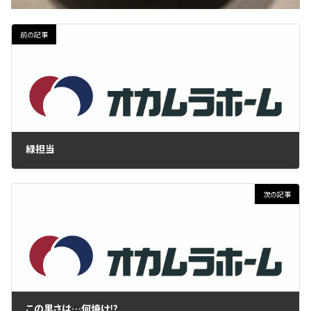
前の記事
緑担当
2017年7月6日
次の記事
この黒さは…何焼け⁉