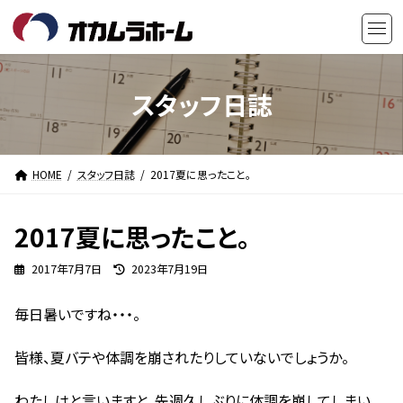
コ
ナ
ン
ビ
テ
ゲ
ン
ー
ツ
シ
スタッフ日誌
へ
ョ
ス
ン
キ
に
HOME
スタッフ日誌
2017夏に思ったこと。
ッ
移
プ
動
2017夏に思ったこと。
最
2017年7月7日
2023年7月19日
終
更
毎日暑いですね・・・。
新
日
時
皆様、夏バテや体調を崩されたりしていないでしょうか。
:
わたしはと言いますと、先週久しぶりに体調を崩してしまい、