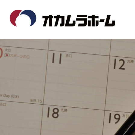
コ
ナ
ン
ビ
テ
ゲ
ン
ー
ツ
シ
へ
ョ
ス
ン
キ
に
ッ
移
プ
動