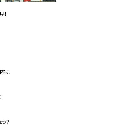
見！
実際に
て
ょう？