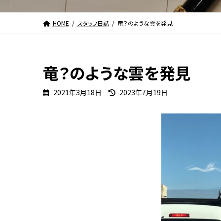
HOME
スタッフ日誌
竜？のような雲を発見
竜？のような雲を発見
最
2021年3月18日
2023年7月19日
終
更
新
日
時
: