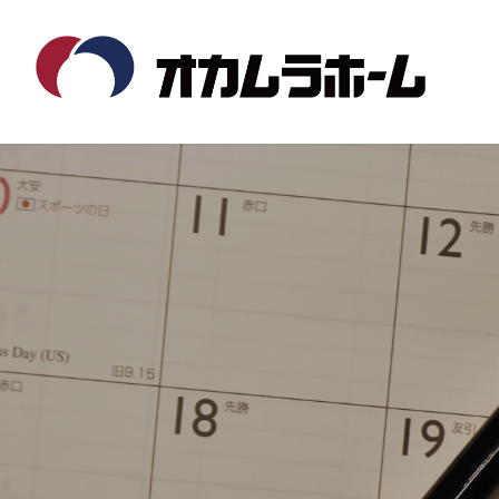
コ
ナ
ン
ビ
テ
ゲ
ン
ー
ツ
シ
へ
ョ
ス
ン
キ
に
ッ
移
プ
動