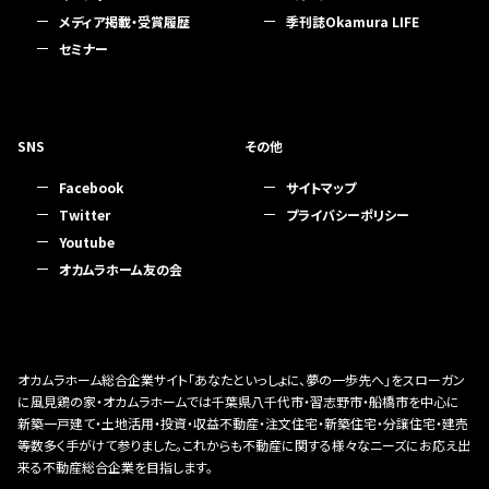
メディア掲載・受賞履歴
季刊誌Okamura LIFE
セミナー
SNS
その他
Facebook
サイトマップ
Twitter
プライバシーポリシー
Youtube
オカムラホーム友の会
オカムラホーム総合企業サイト「あなたといっしょに、夢の一歩先へ」をスローガン
に風見鶏の家・オカムラホームでは千葉県八千代市・習志野市・船橋市を中心に
新築一戸建て・土地活用・投資・収益不動産・注文住宅・新築住宅・分譲住宅・建売
等数多く手がけて参りました。これからも不動産に関する様々なニーズにお応え出
来る不動産総合企業を目指します。