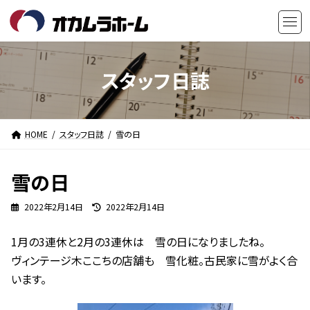
コ
ナ
ン
ビ
テ
ゲ
ン
ー
ツ
シ
スタッフ日誌
へ
ョ
ス
ン
キ
に
HOME
スタッフ日誌
雪の日
ッ
移
プ
動
雪の日
最
2022年2月14日
2022年2月14日
終
更
1月の3連休と2月の3連休は 雪の日になりましたね。
新
日
ヴィンテージ木ここちの店舗も 雪化粧。古民家に雪がよく合
時
います。
: