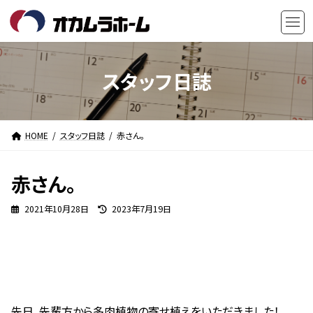
コ
ナ
ン
ビ
テ
ゲ
ン
ー
ツ
シ
スタッフ日誌
へ
ョ
ス
ン
キ
に
HOME
スタッフ日誌
赤さん。
ッ
移
プ
動
赤さん。
最
2021年10月28日
2023年7月19日
終
更
新
日
時
:
先日、先輩方から多肉植物の寄せ植えをいただきました！