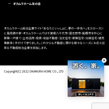
オカムラホーム友の会
オカムラホーム総合企業サイト「あなたといっしょに、夢の一歩先へ」をスローガン
に風見鶏の家・オカムラホームでは千葉県八千代市・習志野市・船橋市を中心に
新築一戸建て・土地活用・投資・収益不動産・注文住宅・新築住宅・分譲住宅・建売
等数多く手がけて参りました。これからも不動産に関する様々なニーズにお応え出
来る不動産総合企業を目指します。
Copyright(C) 2022 OKAMURA HOME CO., LTD