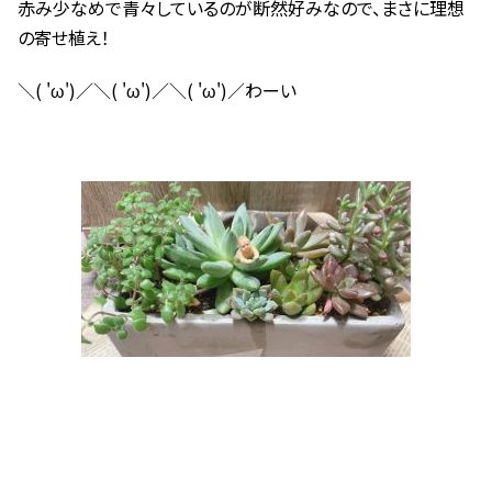
赤み少なめで青々しているのが断然好みなので、まさに理想
の寄せ植え！
＼( 'ω')／＼( 'ω')／＼( 'ω')／わーい