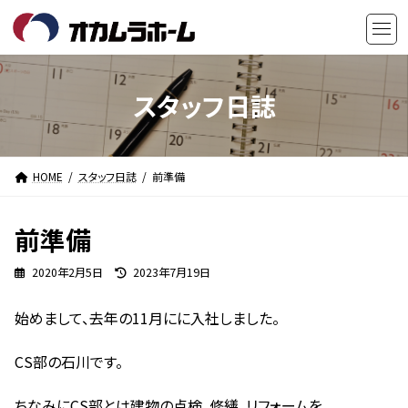
コ
ナ
ン
ビ
テ
ゲ
ン
ー
ツ
シ
スタッフ日誌
へ
ョ
ス
ン
キ
に
HOME
スタッフ日誌
前準備
ッ
移
プ
動
前準備
最
2020年2月5日
2023年7月19日
終
更
始めまして、去年の11月にに入社しました。
新
日
時
CS部の石川です。
:
ちなみにCS部とは建物の点検、修繕、リフォームを