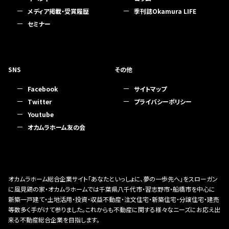
メディア掲載・受賞履歴
季刊誌Okamura LIFE
セミナー
SNS
その他
Facebook
サイトマップ
Twitter
プライバシーポリシー
Youtube
オカムラホーム友の会
オカムラホーム総合企業サイト「あなたといっしょに、夢の一歩先へ」をスローガン
に風見鶏の家・オカムラホームでは千葉県八千代市・習志野市・船橋市を中心に
新築一戸建て・土地活用・投資・収益不動産・注文住宅・新築住宅・分譲住宅・建売
等数多く手がけて参りました。これからも不動産に関する様々なニーズにお応え出
来る不動産総合企業を目指します。