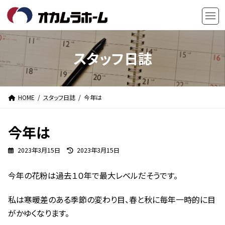
コ
ナ
ン
ビ
テ
ゲ
ン
ー
ツ
シ
スタッフ日誌
へ
ョ
ス
ン
キ
に
HOME
スタッフ日誌
今年は
ッ
移
プ
動
今年は
最
2023年3月15日
2023年3月15日
終
更
今年の花粉は過去１０年で最大レベルだそうです。
新
日
時
私は寒暖差のある季節の変わり目、春と秋に毎年一時的に目
:
がかゆくなります。