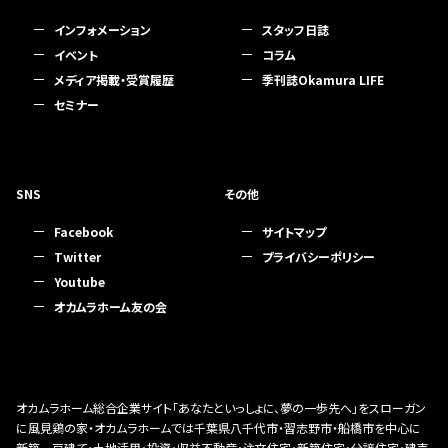
インフォメーション
スタッフ日誌
イベント
コラム
メディア掲載・受賞履歴
季刊誌Okamura LIFE
セミナー
SNS
その他
Facebook
サイトマップ
Twitter
プライバシーポリシー
Youtube
オカムラホーム友の会
オカムラホーム総合企業サイト「あなたといっしょに、夢の一歩先へ」をスローガン
に風見鶏の家・オカムラホームでは千葉県八千代市・習志野市・船橋市を中心に
新築一戸建て・土地活用・投資・収益不動産・注文住宅・新築住宅・分譲住宅・建売