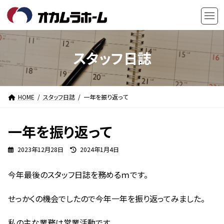
コ
ナ
ン
ビ
テ
ゲ
ン
ー
ツ
シ
スタッフ日誌
へ
ョ
ス
ン
キ
に
HOME
スタッフ日誌
一年を振り返って
ッ
移
プ
動
一年を振り返って
最
2023年12月28日
2024年1月4日
終
更
今年最後のスタッフ日誌を務めるｍです。
新
日
時
せっかくの機会でしたので今年一年を振り返ってみました。
:
私の主な業務は営業活動です。