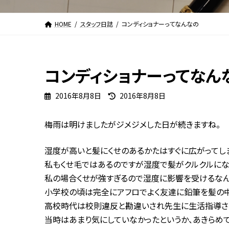
HOME
スタッフ日誌
コンディショナーってなんなの
コンディショナーってなん
最
2016年8月8日
2016年8月8日
終
更
梅雨は明けましたがジメジメした日が続きますね。
新
日
時
湿度が高いと髪にくせのあるかたはすぐに広がってし
:
私もくせ毛ではあるのですが湿度で髪がクルクルにな
私の場合くせが強すぎるので湿度に影響を受けるなん
小学校の頃は完全にアフロでよく友達に鉛筆を髪の中
高校時代は校則違反と勘違いされ先生に生活指導さ
当時はあまり気にしていなかったというか、あきらめ