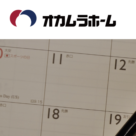
コ
ナ
ン
ビ
テ
ゲ
ン
ー
ツ
シ
へ
ョ
ス
ン
キ
に
ッ
移
プ
動