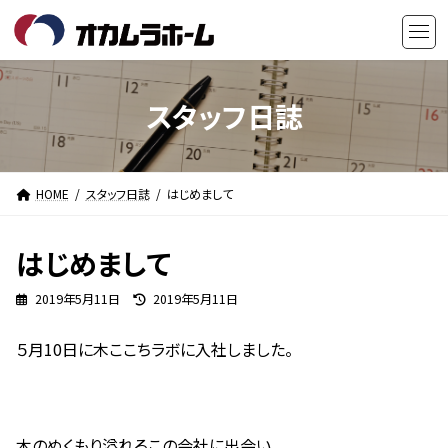
コ
ナ
ン
ビ
テ
ゲ
ン
ー
ツ
シ
スタッフ日誌
へ
ョ
ス
ン
キ
に
HOME
スタッフ日誌
はじめまして
ッ
移
プ
動
はじめまして
最
2019年5月11日
2019年5月11日
終
更
５月10日に木ここちラボに入社しました。
新
日
時
:
木のぬくもり溢れるこの会社に出会い、