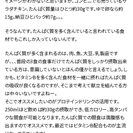
イメージがわかないと思いますが、コンビニでも売っているサ
ラダチキン、たんぱく質量はひとつ約30gです。ゆで卵なら約
15g。納豆ひとパック約7g。。。
そうなんです。たんぱく質を多く含んでいると言われている食
材でもこれしか入っていないんです。
たんぱく質が多く含まれるのは、肉、魚、大豆、乳製品です
が、、、普段の3食の食事だけでたんぱく質をしっかり摂取出来
ている方は、意識していないとほんの僅かと言えるでしょう。し
かも、ビタミンBを多く含んだ食材を一緒に摂ればたんぱく質
の吸収が良くなるのですが、そこまで考えて献立を組んでる方
は中々いないですよねー。
そこでオススメしたいのがプロテインドリンクの活用です。
250mlほど飲めば約30gの摂取ができ、低カロリー、高タンパ
クな間食が可能となります。たんぱく質での間食は満腹感も
出ますのでオススメです。最近ではビタミンB配合ものが主流