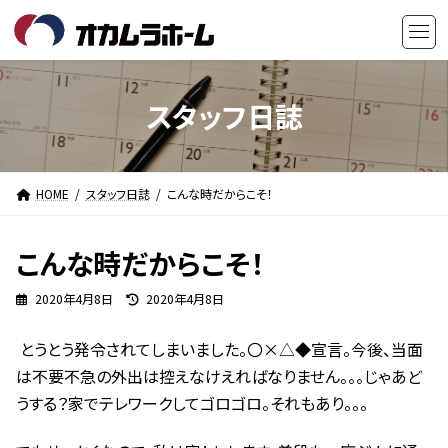
コ
ナ
ン
ビ
テ
ゲ
ン
ー
ツ
シ
スタッフ日誌
へ
ョ
ス
ン
キ
に
HOME
スタッフ日誌
こんな時だからこそ！
ッ
移
プ
動
こんな時だからこそ！
最
2020年4月8日
2020年4月8日
終
更
とうとう発令されてしまいました。〇×△◆宣言。今後、当面
新
日
は不要不急の外出は控えなけえればなりません。。。じゃあど
時
うする？家でテレワークしてゴロゴロ。それもあり。。。
: