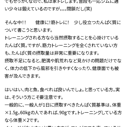
でもせっかくなので、私は家トレします。普段も一応ジムに通
い少々は鍛えているのですが。。。閉鎖だし(笑)
そんな中！！ 健康に！筋トレに！ 少し役立つたんぱく質に
ついて書こうと思います。
トレーニングされる方なら当然摂取することを心掛けている
たんぱく質。ですが、筋力トレーニングを全くされていない方
も、たんぱく質の摂取量は非常に重要になります。
摂取不足になると、肥満や肌荒れなど見かけの問題だけでな
く、体力の低下から風邪を引きやすくなったり、健康面でも被
害が及んできます。
はいはい、肉と魚、食べれば良いんでしょ。と思っている方。実
は、そういう方こそ要注意です。
一般的に、一般人が1日に摂取すべきたんぱく質基準は、体重
×1.5g。60kgの人であれば、90gです。トレーニングしている方
なら体重×2です。