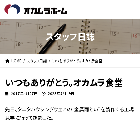
コ
ナ
ン
ビ
テ
ゲ
ン
ー
ツ
シ
スタッフ日誌
へ
ョ
ス
ン
キ
に
HOME
スタッフ日誌
いつもありがとう。オカムラ食堂
ッ
移
プ
動
いつもありがとう。オカムラ食堂
最
2017年4月27日
2023年7月19日
終
更
先日、タニタハウジングウェアの“金属雨とい”を製作する工場
新
日
見学に行ってきました。
時
: