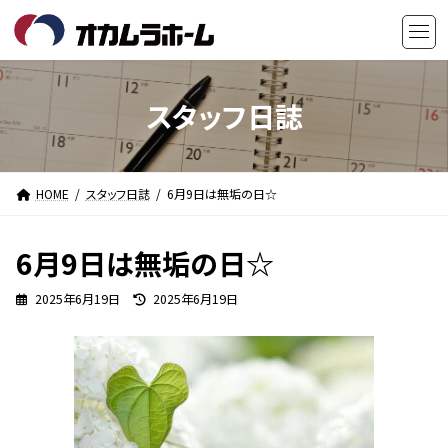
コ
ナ
ン
ビ
テ
ゲ
ン
ー
ツ
シ
スタッフ日誌
へ
ョ
ス
ン
キ
に
HOME
スタッフ日誌
6月9日は無垢の日☆
ッ
移
プ
動
6月9日は無垢の日☆
最
2025年6月19日
2025年6月19日
終
更
新
日
時
: