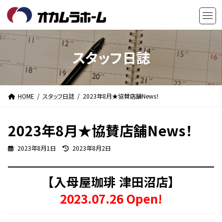
コ
ナ
ン
ビ
テ
ゲ
ン
ー
ツ
シ
スタッフ日誌
へ
ョ
ス
ン
キ
に
HOME
スタッフ日誌
2023年8月★協賛店舗News！
ッ
移
プ
動
2023年8月★協賛店舗News！
最
2023年8月1日
2023年8月2日
終
更
新
【入母屋珈琲 津田沼店】
日
時
2023.07.26 Open!
: