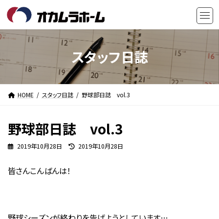
コ
ナ
ン
ビ
テ
ゲ
ン
ー
ツ
シ
スタッフ日誌
へ
ョ
ス
ン
キ
に
HOME
スタッフ日誌
野球部日誌 vol.3
ッ
移
プ
動
野球部日誌 vol.3
最
2019年10月28日
2019年10月28日
終
更
皆さんこんばんは！
新
日
時
:
野球シーズンが終わりを告げようとしています…。