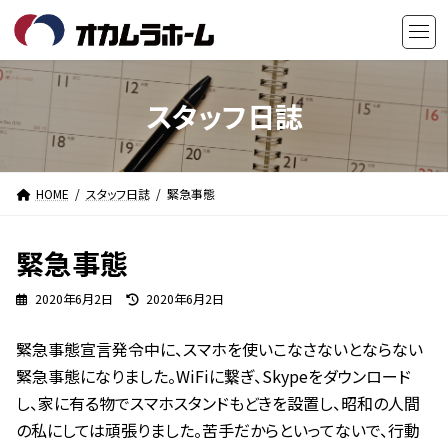
コ
ナ
ン
ビ
テ
ゲ
ン
ー
ツ
シ
スタッフ日誌
へ
ョ
ス
ン
キ
に
HOME
スタッフ日誌
緊急事態
ッ
移
プ
動
緊急事態
最
2020年6月2日
2020年6月2日
終
更
緊急事態宣言発令中に、スマホを使いこなさないとならない
新
日
緊急事態になりました。WiFiに繋ぎ、Skypeをダウンロード
時
し、家に有る物でスマホスタンドもどきを設置し、昭和の人間
:
の私にしては頑張りました。苦手だからといってないで、行動