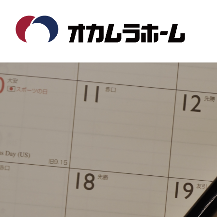
コ
ナ
ン
ビ
テ
ゲ
ン
ー
ツ
シ
へ
ョ
ス
ン
キ
に
ッ
移
プ
動