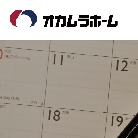
コ
ナ
ン
ビ
テ
ゲ
ン
ー
ツ
シ
へ
ョ
ス
ン
キ
に
ッ
移
プ
動