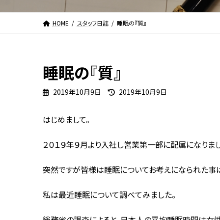
HOME
スタッフ日誌
睡眠の『質』
睡眠の『質』
最
2019年10月9日
2019年10月9日
終
更
はじめまして。
新
日
時
２０１９年９月より入社し営業第一部に配属になりま
:
突然ですが皆様は睡眠についてお考えになられた事は
私は最近睡眠について調べてみました。
総務省の調査によると、日本人の平均睡眠時間は女性が