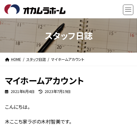
コ
ナ
ン
ビ
テ
ゲ
ン
ー
ツ
シ
スタッフ日誌
へ
ョ
ス
ン
キ
に
HOME
スタッフ日誌
マイホームアカウント
ッ
移
プ
動
マイホームアカウント
最
2021年6月4日
2023年7月19日
終
更
こんにちは。
新
日
時
木ここち家ラボの木村智美です。
: