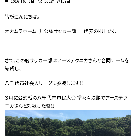
最
2016年6月6日
2023年7月19日
終
更
皆様こんにちは。
新
日
時
オカムラホーム“非公認サッカー部” 代表のＫ川です。
:
さて、この度サッカー部はアーステクニカさんと合同チームを
結成し、
八千代市社会人リーグに参戦します！！
３月に公式戦の八千代市市民大会 準々々決勝でアーステク
ニカさんと対戦した際は