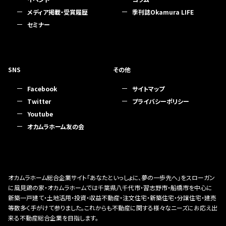
メディア掲載・受賞履歴
季刊誌Okamura LIFE
セミナー
SNS
その他
Facebook
サイトマップ
Twitter
プライバシーポリシー
Youtube
オカムラホーム友の会
オカムラホーム総合企業サイト「あなたといっしょに、夢の一歩先へ」をスローガン
に風見鶏の家・オカムラホームでは千葉県八千代市・習志野市・船橋市を中心に
新築一戸建て・土地活用・投資・収益不動産・注文住宅・新築住宅・分譲住宅・建売
等数多く手がけて参りました。これからも不動産に関する様々なニーズにお応え出
来る不動産総合企業を目指します。