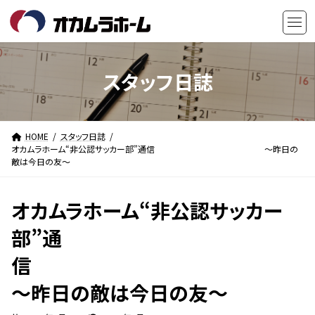
コ
ナ
ン
ビ
テ
ゲ
ン
ー
ツ
シ
スタッフ日誌
へ
ョ
ス
ン
キ
に
HOME
スタッフ日誌
ッ
移
オカムラホーム“非公認サッカー部”通信 ～昨日の
プ
動
敵は今日の友～
オカムラホーム“非公認サッカー
部”通
信
～昨日の敵は今日の友～