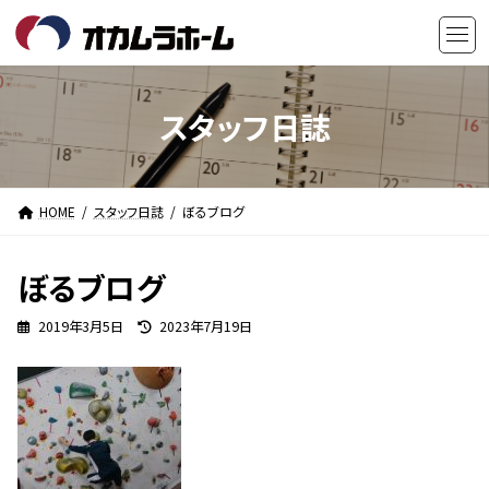
コ
ナ
ン
ビ
テ
ゲ
ン
ー
ツ
シ
スタッフ日誌
へ
ョ
ス
ン
キ
に
HOME
スタッフ日誌
ぼるブログ
ッ
移
プ
動
ぼるブログ
最
2019年3月5日
2023年7月19日
終
更
新
日
時
: