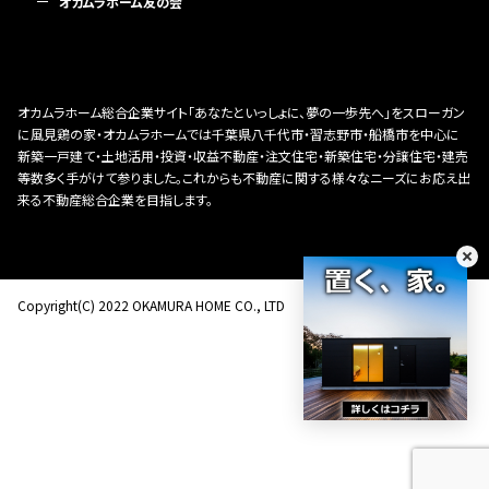
オカムラホーム友の会
オカムラホーム総合企業サイト「あなたといっしょに、夢の一歩先へ」をスローガン
に風見鶏の家・オカムラホームでは千葉県八千代市・習志野市・船橋市を中心に
新築一戸建て・土地活用・投資・収益不動産・注文住宅・新築住宅・分譲住宅・建売
等数多く手がけて参りました。これからも不動産に関する様々なニーズにお応え出
来る不動産総合企業を目指します。
Copyright(C) 2022 OKAMURA HOME CO., LTD