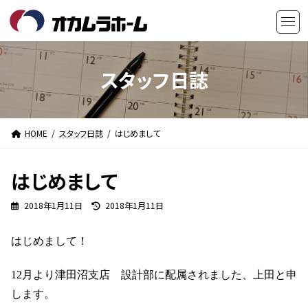
コ
ナ
ン
ビ
テ
ゲ
ン
ー
ツ
シ
スタッフ日誌
へ
ョ
ス
ン
キ
に
HOME
スタッフ日誌
はじめまして
ッ
移
プ
動
はじめまして
最
2018年1月11日
2018年1月11日
終
更
はじめまして！
新
日
時
12
月より津田沼支店 設計部に配属されました、上田と申
:
します。