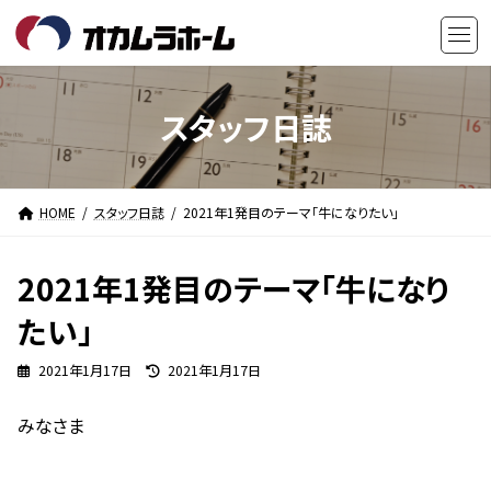
コ
ナ
ン
ビ
テ
ゲ
ン
ー
ツ
シ
スタッフ日誌
へ
ョ
ス
ン
キ
に
HOME
スタッフ日誌
2021年1発目のテーマ「牛になりたい」
ッ
移
プ
動
2021年1発目のテーマ「牛になり
たい」
最
2021年1月17日
2021年1月17日
終
更
みなさま
新
日
時
: