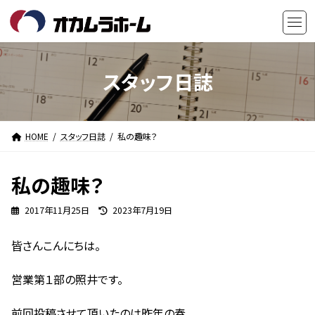
コ
ナ
ン
ビ
テ
ゲ
ン
ー
ツ
シ
スタッフ日誌
へ
ョ
ス
ン
キ
に
HOME
スタッフ日誌
私の趣味？
ッ
移
プ
動
私の趣味？
最
2017年11月25日
2023年7月19日
終
更
皆さんこんにちは。
新
日
時
営業第１部の照井です。
:
前回投稿させて頂いたのは昨年の春。