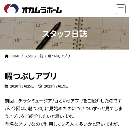
コ
ナ
ン
ビ
テ
ゲ
ン
ー
ツ
シ
スタッフ日誌
へ
ョ
ス
ン
キ
に
HOME
スタッフ日誌
暇つぶしアプリ
ッ
移
プ
動
暇つぶしアプリ
最
2020年6月25日
2023年7月19日
終
更
前回、「チラシミュージアム」というアプリをご紹介したのです
新
日
が、今回は、暇つぶしに見始めたのについついずっと見てしま
時
うアプリをご紹介したいと思います。
:
有名なアプリなので利用している人も多いかと思いますが、