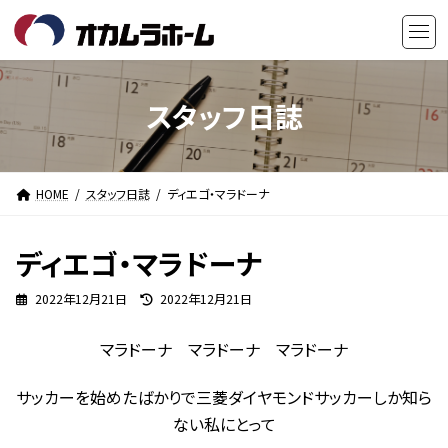
コ
ナ
ン
ビ
テ
ゲ
ン
ー
ツ
シ
スタッフ日誌
へ
ョ
ス
ン
キ
に
HOME
スタッフ日誌
ディエゴ・マラドーナ
ッ
移
プ
動
ディエゴ・マラドーナ
最
2022年12月21日
2022年12月21日
終
更
マラドーナ マラドーナ マラドーナ
新
日
時
サッカーを始めたばかりで三菱ダイヤモンドサッカーしか知ら
:
ない私にとって