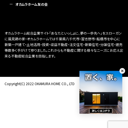
オカムラホーム友の会
オカムラホーム総合企業サイト「あなたといっしょに、夢の一歩先へ」をスローガン
に風見鶏の家・オカムラホームでは千葉県八千代市・習志野市・船橋市を中心に
新築一戸建て・土地活用・投資・収益不動産・注文住宅・新築住宅・分譲住宅・建売
等数多く手がけて参りました。これからも不動産に関する様々なニーズにお応え出
来る不動産総合企業を目指します。
Copyright(C) 2022 OKAMURA HOME CO., LTD