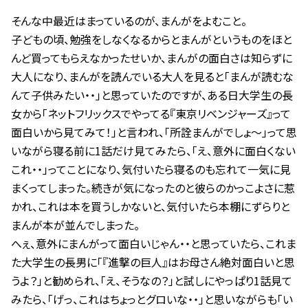
そんな中最近はまっているのが、まんがをよむこと。
子どもの頃、勉強をしなくなるからとまんがというものをほと
んど買ってもらえなかったせいか、まんがの面白さは知らずに
大人になり、まんがを読んでいる大人を見ると「まんが読むな
んて子供みたい・・」と思っていたのですが、ある日大学生の長
女から「ネットフリックスでやってる『東京リベンジャーズ』って
面白いから見てみて！」と言われ、「所詮まんがでしょ～」って思
いながら寝る前に1話だけ見てみたら、「え、意外に面白くない
これ・・」ってことになり、気付いたら寝るのも忘れて一気に見
まくってしまった。続きが気になったのと彼らのかっこよさに惹
かれ、これは本を買うしかないと、気付いたら本棚にずらりと
まんが本が並んでしまった。
へぇ、意外にまんがって面白いじゃん・・と思っていたら、これま
た大学生の長男に「『進撃の巨人』はお母さん絶対面白いと思
うよ？」と勧められ、「え、そうなの？」と試しにやっぱり1話見て
みたら、「げっ、これはちょっとグロいな・・」と思いながらも「い