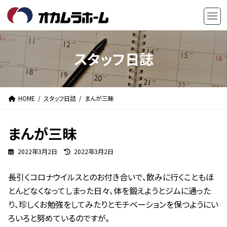
コ
ナ
ン
ビ
テ
ゲ
ン
ー
ツ
シ
スタッフ日誌
へ
ョ
ス
ン
キ
に
HOME
スタッフ日誌
まんが三昧
ッ
移
プ
動
まんが三昧
最
2022年3月2日
2022年3月2日
終
更
長引くコロナウイルスとのお付き合いで、飲みに行くこともほ
新
日
とんどなくなってしまった日々、体を鍛えようとジムに通った
時
り、珍しくお勉強をしてみたりとモチベーションを保つようにい
:
ろいろと努めているのですが。