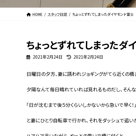
HOME
スタッフ日誌
ちょっとずれてしまったダイヤモンド富士
ちょっとずれてしまったダ
最
2021年2月24日
2021年2月24日
終
更
日曜日の夕方、妻に誘われジョギングがてら近くの橋
新
日
時
夕陽なんて毎日晴れていれば見れるものだし、そんな
:
「日が沈むまで後５分くらいしかないから急いで早く！
と妻にひとり自転車で行かれ、それをダッシュで追いか
ハアハア言いながら、やっとの思いで橋に付くと、