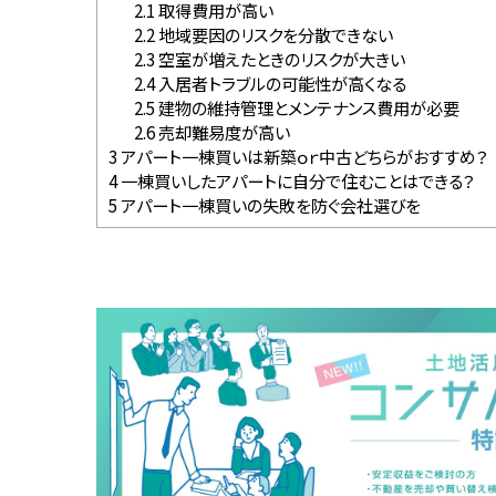
2.1
取得費用が高い
2.2
地域要因のリスクを分散できない
2.3
空室が増えたときのリスクが大きい
2.4
入居者トラブルの可能性が高くなる
2.5
建物の維持管理とメンテナンス費用が必要
2.6
売却難易度が高い
3
アパート一棟買いは新築ｏｒ中古どちらがおすすめ？
4
一棟買いしたアパートに自分で住むことはできる？
5
アパート一棟買いの失敗を防ぐ会社選びを