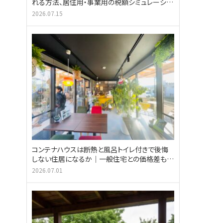
れる方法、居住用・事業用の税額シミュレーショ
ン
2026.07.15
コンテナハウスは断熱と風呂トイレ付きで後悔
しない住居になるか｜一般住宅との価格差も紹
介
2026.07.01