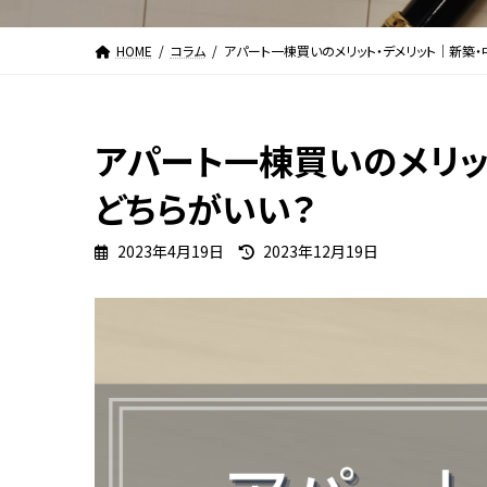
HOME
コラム
アパート一棟買いのメリット・デメリット｜新築
アパート一棟買いのメリッ
どちらがいい？
最
2023年4月19日
2023年12月19日
終
更
新
日
時
: