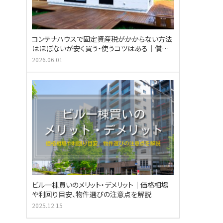
コンテナハウスで固定資産税がかからない方法
はほぼないが安く買う・使うコツはある｜償却
資産税も解説
2026.06.01
ビル一棟買いのメリット・デメリット｜価格相場
や利回り目安、物件選びの注意点を解説
2025.12.15