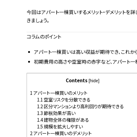
今回はアパート一棟買いするメリット・デメリットを詳
きましょう。
コラムのポイント
アパート一棟買いは高い収益が期待でき、これか
初期費用の高さや空室時の赤字など、アパート一棟
Contents
[
hide
]
1
アパート一棟買いのメリット
1.1
空室リスクを分散できる
1.2
区分マンションより高利回りが期待できる
1.3
節税効果が高い
1.4
建物全体の権限がある
1.5
規模を拡大しやすい
2
アパート一棟買いのデメリット