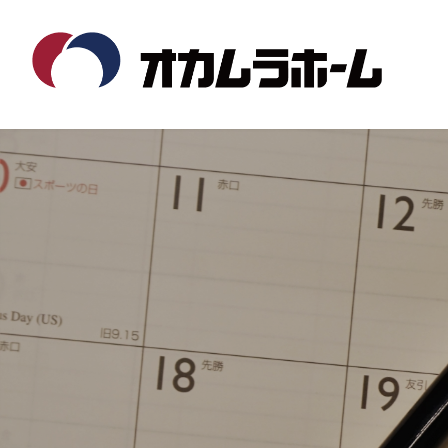
コ
ナ
ン
ビ
テ
ゲ
ン
ー
ツ
シ
へ
ョ
ス
ン
キ
に
ッ
移
プ
動