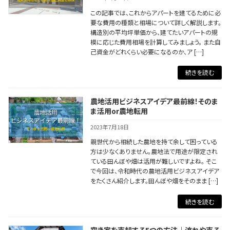
この記事では、これからアパートを建てるために必
要な費用の種類と相場について詳しく解説します。
構造別の平均坪単価から、建てたいアパートの規
模に応じた費用相場を計算してみましょう。 また自
己資金がどれくらい必要になるのか、ア […]
続きを読む
農地活用ビジネスアイデア最前線！そのま
ま活用or農地転用
2023年7月18日
親世代から相続した農地を持て余して困っている
方は少なくありません。農地法で用途が限定され
ている田んぼや畑は活用が難しいですよね。 そこ
で今回は、令和時代の農地活用ビジネスアイデア
をたくさん紹介します。田んぼや畑をそのまま […]
続きを読む