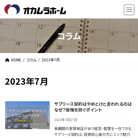
コ
ナ
ン
ビ
テ
ゲ
ン
ー
ツ
シ
コラム
へ
ョ
ス
ン
キ
に
HOME
コラム
2023年7月
ッ
移
プ
動
2023年7月
サブリース契約はやめとけと言われるのは
なぜ？後悔を防ぐポイント
2023年7月27日
長期間の家賃保証があり経営・管理を一任できる
サブリース契約は、投資初心者の方にとって魅力