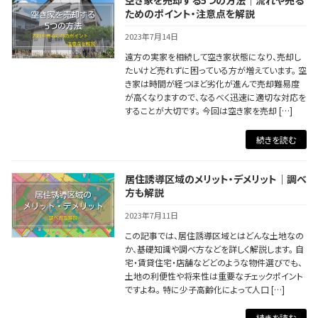
空き家を売却する5つの方法｜流れや売る
ためのポイント・注意点を解説
2023年7月14日
遠方の実家を相続して空き家状態になり、売却し
たいけど売れずに困っている方が増えています。 空
き家は時間が経つほど劣化が進んで売却難易度
が高くなりますので、なるべく迅速に適切な対応を
することが大切です。 今回は空き家を売却 […]
続きを読む
居住誘導区域のメリット・デメリット｜調べ
方も解説
2023年7月11日
この記事では、居住誘導区域とはどんな土地なの
か、基礎知識や調べ方などを詳しく解説します。 自
宅・賃貸住宅・店舗などどのような物件選びでも、
土地の利便性や将来性は重要なチェックポイント
ですよね。 特に少子高齢化によって人口 […]
続きを読む