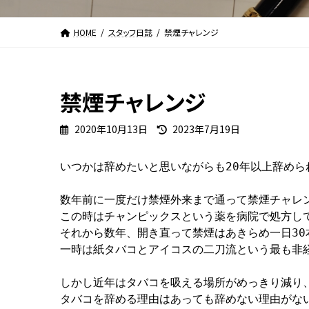
HOME
スタッフ日誌
禁煙チャレンジ
禁煙チャレンジ
最
2020年10月13日
2023年7月19日
終
更
いつかは辞めたいと思いながらも20年以上辞められ
新
日
数年前に一度だけ禁煙外来まで通って禁煙チャレン
時
:
この時はチャンピックスという薬を病院で処方して
それから数年、開き直って禁煙はあきらめ一日30
一時は紙タバコとアイコスの二刀流という最も非経
しかし近年はタバコを吸える場所がめっきり減り、
タバコを辞める理由はあっても辞めない理由がない