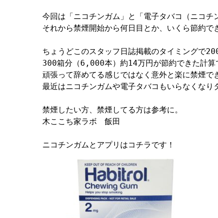
今回は「ニコチンガム」と「電子タバコ（ニコチ
それから禁煙開始から何日目とか、いくら節約でき
ちょうどこのスタッフ日誌掲載のタイミングで200
300箱分（6,000本）約14万円が節約できた計算
頑張って辞めてる感じではなく意外と楽に禁煙でき
最近はニコチンガムや電子タバコもいらなくなりタ
禁煙したい方、禁煙してる方は参考に。

木ここち家ラボ　飯田

ニコチンガムとアプリはコチラです！