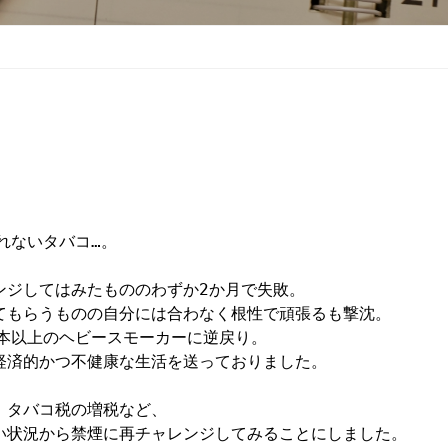
ないタバコ…。

ジしてはみたもののわずか2か月で失敗。

もらうものの自分には合わなく根性で頑張るも撃沈。

本以上のヘビースモーカーに逆戻り。

済的かつ不健康な生活を送っておりました。

タバコ税の増税など、

状況から禁煙に再チャレンジしてみることにしました。
