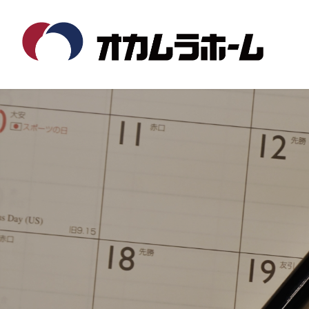
コ
ナ
ン
ビ
テ
ゲ
ン
ー
ツ
シ
へ
ョ
ス
ン
キ
に
ッ
移
プ
動