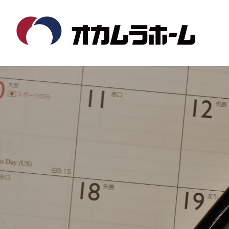
コ
ナ
ン
ビ
テ
ゲ
ン
ー
ツ
シ
へ
ョ
ス
ン
キ
に
ッ
移
プ
動