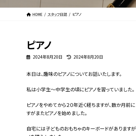
HOME
スタッフ日誌
ピアノ
ピアノ
最
2024年8月20日
2024年8月20日
終
更
本日は、趣味のピアノについてお話いたします。
新
日
時
私は小学生～中学生の頃にピアノを習っていました。
:
ピアノをやめてから２０年近く経ちますが、数か月前
すがまたピアノを始めました。
自宅には子どものおもちゃのキーボードがあります