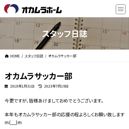
コ
ナ
ン
ビ
テ
ゲ
ン
ー
ツ
シ
スタッフ日誌
へ
ョ
ス
ン
キ
に
HOME
スタッフ日誌
オカムラサッカー部
ッ
移
プ
動
オカムラサッカー部
最
2018年1月31日
2023年7月19日
終
更
今更ですが、皆様あけましておめでとうございます。
新
日
時
本年もオカムラサッカー部の応援の程よろしくお願い致します
:
m(__)m