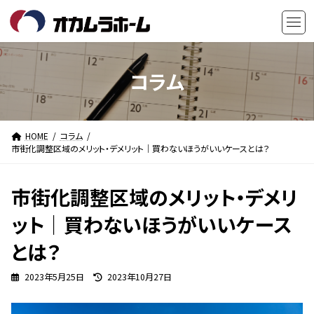
コ
ナ
ン
ビ
テ
ゲ
ン
ー
ツ
シ
コラム
へ
ョ
ス
ン
キ
に
HOME
コラム
ッ
移
市街化調整区域のメリット・デメリット｜買わないほうがいいケースとは？
プ
動
市街化調整区域のメリット・デメリ
ット｜買わないほうがいいケース
とは？
最
2023年5月25日
2023年10月27日
終
更