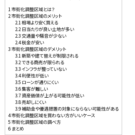
1
市街化調整区域とは？
2
市街化調整区域のメリット
2.1
相場より安く買える
2.2
日当たりが良い土地が多い
2.3
交通量や騒音が少ない
2.4
税金が安い
3
市街化調整区域のデメリット
3.1
新築や建て替えが制限される
3.2
できる商売が限られる
3.3
インフラが整っていない
3.4
利便性が低い
3.5
ローンが通りにくい
3.6
集客が難しい
3.7
資産価値が上がる可能性が低い
3.8
売却しにくい
3.9
補助金や優遇措置の対象にならない可能性がある
4
市街化調整区域を買わない方がいいケース
5
市街化調整区域の調べ方
6
まとめ