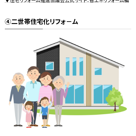
④二世帯住宅化リフォ－ム