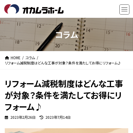
コ
ナ
ン
ビ
テ
ゲ
ン
ー
ツ
シ
コラム
へ
ョ
ス
ン
キ
に
HOME
コラム
ッ
移
リフォーム減税制度はどんな工事が対象？条件を満たしてお得にリフォーム♪
プ
動
リフォーム減税制度はどんな工事
が対象？条件を満たしてお得にリ
フォーム♪
最
2023年2月26日
2023年7月14日
終
更