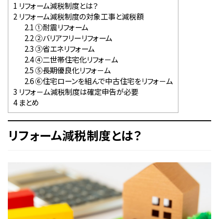
1
リフォーム減税制度とは？
2
リフォーム減税制度の対象工事と減税額
2.1
①耐震リフォーム
2.2
②バリアフリーリフォーム
2.3
③省エネリフォーム
2.4
④二世帯住宅化リフォ－ム
2.5
⑤長期優良化リフォ－ム
2.6
⑥住宅ローンを組んで中古住宅をリフォ－ム
3
リフォ－ム減税制度は確定申告が必要
4
まとめ
リフォーム減税制度とは？