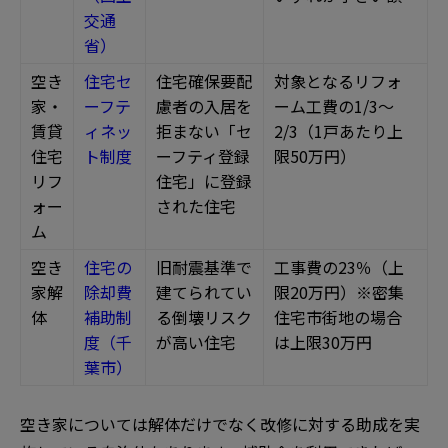
交通
省）
空き
住宅セ
住宅確保要配
対象となるリフォ
家・
ーフテ
慮者の入居を
ーム工費の1/3～
賃貸
ィネッ
拒まない「セ
2/3（1戸あたり上
住宅
ト制度
ーフティ登録
限50万円）
リフ
住宅」に登録
ォー
された住宅
ム
空き
住宅の
旧耐震基準で
工事費の23％（上
家解
除却費
建てられてい
限20万円）※密集
体
補助制
る倒壊リスク
住宅市街地の場合
度（千
が高い住宅
は上限30万円
葉市）
空き家については解体だけでなく改修に対する助成を実