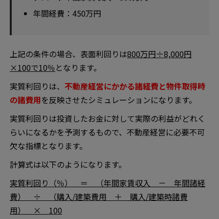
年間経費：450万円
上記の条件の場合、表面利回りは
800万円÷8,000円
×100で10％
となります。
実質利回りは、
不動産経営にかかる諸経費と物件取得時
の諸費用
を反映させたシミュレーションになります。
実質利回りは投資したお金に対して実際の利益がどれく
らいになるかを予測するもので、不動産経営に必要不可
欠な指標となります。
計算式は以下のようになります。
実質利回り（％） ＝ （年間家賃収入 － 年間諸経
費） ÷ （購入/建築費用 ＋ 購入/建築時諸費
用） × 100