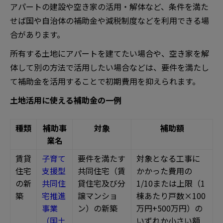
アパートの建設や空き家の活用・解体など、条件を満た
せば国や自治体の補助金や減税制度などを利用できる場
合があります。
所有する土地にアパートを建てたい場合や、空き家を解
体して別の方法で活用したい場合などは、要件を満たし
て補助金を活用することで初期費用を抑えられます。
土地活用に使える補助金の一例
種類
補助事
対象
補助額
業名
賃貸
子育て
要件を満たす
対象となる工事に
住宅
支援型
共同住宅（賃
かかった費用の
の新
共同住
貸住宅及び分
1/10または上限（1
築
宅推進
譲マンショ
棟あたり戸数×100
事業
ン）の新築
万円+500万円）の
（国土
いずれか小さい額