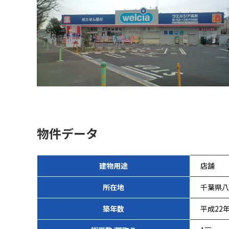
物件データ
建物用途
店舗
所在地
千葉県八
築年数
平成22