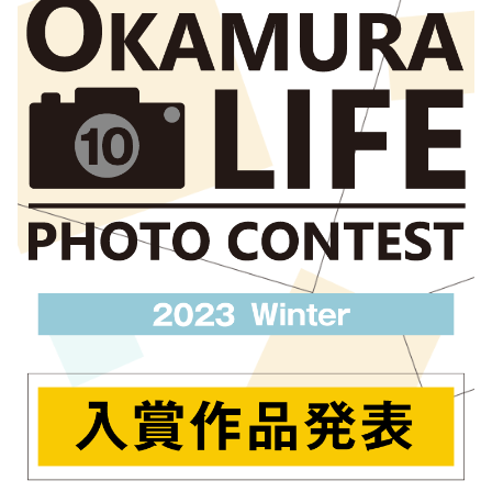
新
日
時
: