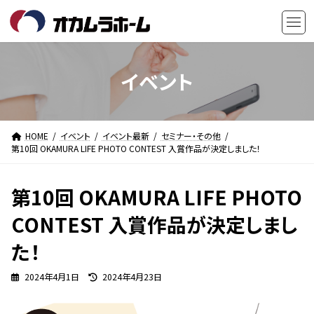
コ
ナ
ン
ビ
テ
ゲ
ン
ー
ツ
シ
イベント
へ
ョ
ス
ン
キ
に
HOME
イベント
イベント最新
セミナー・その他
ッ
移
第10回 OKAMURA LIFE PHOTO CONTEST 入賞作品が決定しました！
プ
動
第10回 OKAMURA LIFE PHOTO
CONTEST 入賞作品が決定しまし
た！
最
2024年4月1日
2024年4月23日
終
更