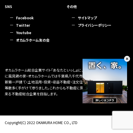
SNS
その他
Facebook
サイトマップ
Twitter
プライバシーポリシー
Youtube
オカムラホーム友の会
オカムラホーム総合企業サイト「あなたといっしょに、夢の一歩先へ」をスローガン
に風見鶏の家・オカムラホームでは千葉県八千代市・習志野市・船橋市を中心に
新築一戸建て・土地活用・投資・収益不動産・注文住宅・新築住宅・分譲住宅・建売
等数多く手がけて参りました。これからも不動産に関する様々なニーズにお応え出
来る不動産総合企業を目指します。
Copyright(C) 2022 OKAMURA HOME CO., LTD