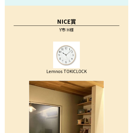
NICE賞
Y市 H様
Lemnos TOKICLOCK