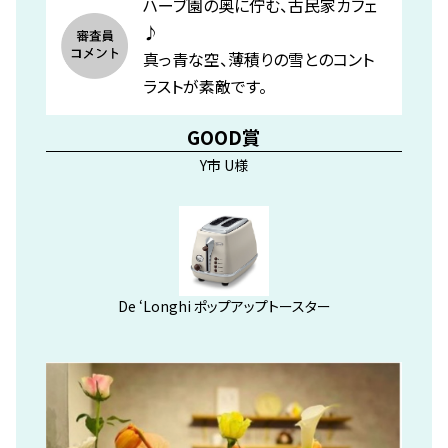
ハーブ園の奥に佇む、古民家カフェ
♪
真っ青な空、薄積りの雪とのコント
ラストが素敵です。
GOOD賞
Y市 U様
De ‘Longhi ポップアップトースター