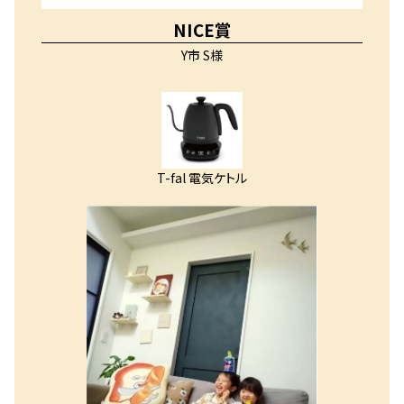
NICE賞
Y市 S様
T-fal 電気ケトル