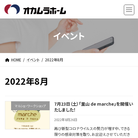
コ
ナ
ン
ビ
テ
ゲ
ン
ー
ツ
シ
イベント
へ
ョ
ス
ン
キ
に
HOME
イベント
2022年8月
ッ
移
プ
動
2022年8月
7月23日（土）「里山 de marche」を開催い
マルシェ・ワークショップ
たしました！
2022年8月26日
再び新型コロナウイルスの勢力が増す中、できる
限りの感染対策を取り、お出迎えさせていただき