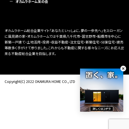
オカムラホーム友の会
オカムラホーム総合企業サイト「あなたといっしょに、夢の一歩先へ」をスローガン
に風見鶏の家・オカムラホームでは千葉県八千代市・習志野市・船橋市を中心に
新築一戸建て・土地活用・投資・収益不動産・注文住宅・新築住宅・分譲住宅・建売
等数多く手がけて参りました。これからも不動産に関する様々なニーズにお応え出
来る不動産総合企業を目指します。
Copyright(C) 2022 OKAMURA HOME CO., LTD