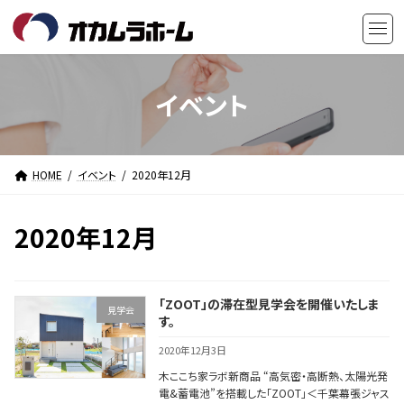
コ
ナ
ン
ビ
テ
ゲ
ン
ー
ツ
シ
イベント
へ
ョ
ス
ン
キ
に
HOME
イベント
2020年12月
ッ
移
プ
動
2020年12月
「ZOOT」の滞在型見学会を開催いたしま
見学会
す。
2020年12月3日
木ここち家ラボ新商品 “高気密・高断熱、太陽光発
電&蓄電池”を搭載した「ZOOT」＜千葉幕張ジャス