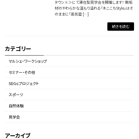
タウンⅡ＞にて滞在型見学会を開催します！ 無垢
材のやわらかな温もり溢れる「木ここちStyle」はそ
のままに「高気密 […]
続きを読む
カテゴリー
マルシェ・ワークショップ
セミナー・その他
SDGｓプロジェクト
スポーツ
自然体験
見学会
アーカイブ